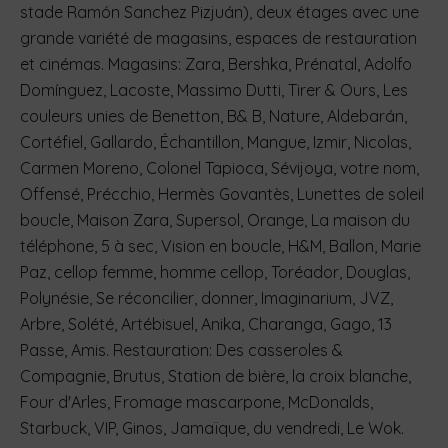
stade Ramón Sanchez Pizjuán), deux étages avec une
grande variété de magasins, espaces de restauration
et cinémas. Magasins: Zara, Bershka, Prénatal, Adolfo
Domínguez, Lacoste, Massimo Dutti, Tirer & Ours, Les
couleurs unies de Benetton, B& B, Nature, Aldebarán,
Cortéfiel, Gallardo, Échantillon, Mangue, Izmir, Nicolas,
Carmen Moreno, Colonel Tapioca, Sévijoya, votre nom,
Offensé, Précchio, Hermès Govantès, Lunettes de soleil
boucle, Maison Zara, Supersol, Orange, La maison du
téléphone, 5 à sec, Vision en boucle, H&M, Ballon, Marie
Paz, cellop femme, homme cellop, Toréador, Douglas,
Polynésie, Se réconcilier, donner, Imaginarium, JVZ,
Arbre, Solété, Artébisuel, Anika, Charanga, Gago, 13
Passe, Amis. Restauration: Des casseroles &
Compagnie, Brutus, Station de bière, la croix blanche,
Four d'Arles, Fromage mascarpone, McDonalds,
Starbuck, VIP, Ginos, Jamaïque, du vendredi, Le Wok.