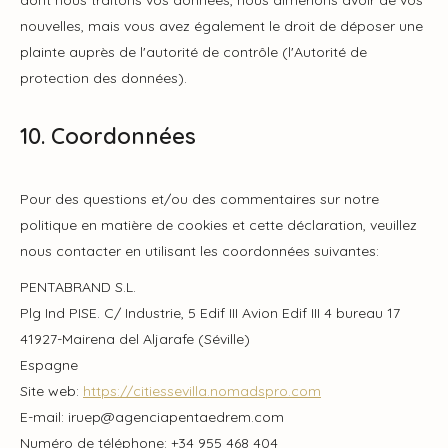
dont nous traitons vos données, nous aimerions avoir de vos
nouvelles, mais vous avez également le droit de déposer une
plainte auprès de l'autorité de contrôle (l'Autorité de
protection des données).
10. Coordonnées
Pour des questions et/ou des commentaires sur notre
politique en matière de cookies et cette déclaration, veuillez
nous contacter en utilisant les coordonnées suivantes:
PENTABRAND S.L.
Plg Ind PISE. C/ Industrie, 5 Edif III Avion Edif III 4 bureau 17
41927-Mairena del Aljarafe (Séville)
Espagne
Site web:
https://citiessevilla.nomadspro.com
E-mail:
@peuri
aicnega
p
tne
moc.merdea
Numéro de téléphone: +34 955 468 404